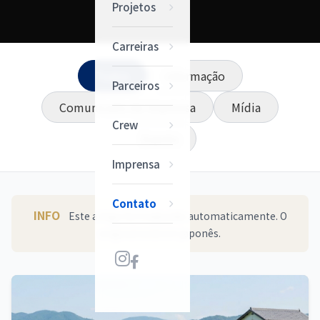
Projetos
Carreiras
Todos
Informação
Parceiros
Comunicado de Imprensa
Mídia
Crew
Evento
Imprensa
Contato
INFO
Este artigo foi traduzido automaticamente. O
original está em japonês.