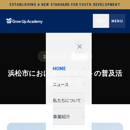
ESTABLISHING A NEW STANDARD FOR YOUTH DEVELOPMENT
JP
MENU
2025.03.03
プレス
HOME
浜松市におけるクリケットの普及活
動について
ニュース
私たちについて
事業紹介