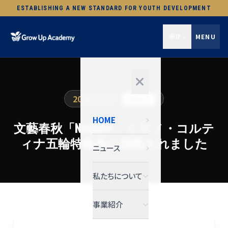
ESTABLISHING A NEW STANDARD FOR YOUTH DEVELOPMENT
JP
MENU
2026.02.26
メディア
HOME
文藝春秋「Number」ミラノ・コルテ
ィナ五輪特集号に掲載されました
ニュース
私たちについて
事業紹介