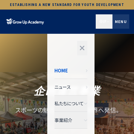
ESTABLISHING A NEW STANDARD FOR YOUTH DEVELOPMENT
JP
MENU
HOME
EVENT PLANNING
企画運営事業
ニュース
私たちについて
スポーツの魅力を、地域から世界へ発信。
事業紹介