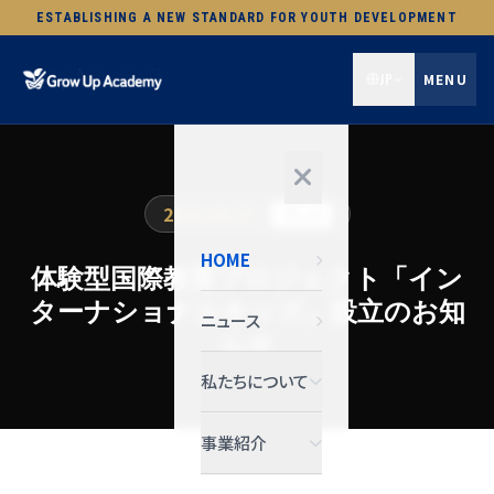
ESTABLISHING A NEW STANDARD FOR YOUTH DEVELOPMENT
JP
MENU
2026.04.25
プレス
HOME
体験型国際教育プロジェクト「イン
ターナショナルキッズ」設立のお知
ニュース
らせ
私たちについて
事業紹介