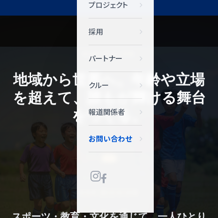
プロジェクト
採用
OUR VISION
パートナー
地域から世界へ。年齢や立場
クルー
を超えて、誰もが輝ける舞台
をつくる。
報道関係者
お問い合わせ
OUR MISSION
スポーツ・教育・文化を通じて、一人ひとり