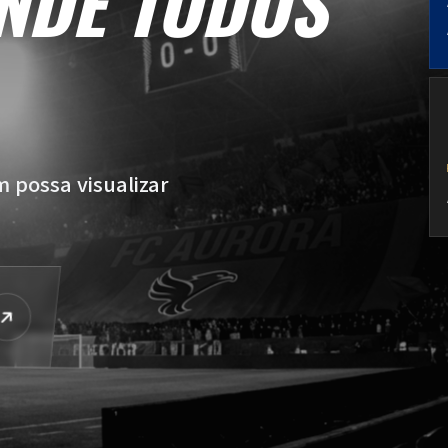
M S
NDE TODOS
 possa visualizar